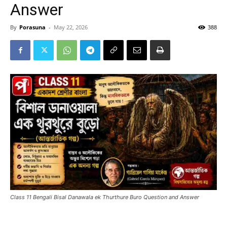
Answer
By
Porasuna
-
May 22, 2026
388
Class 11 Bengali Bisal Danawala ek Thurthure Buro Question and Answer