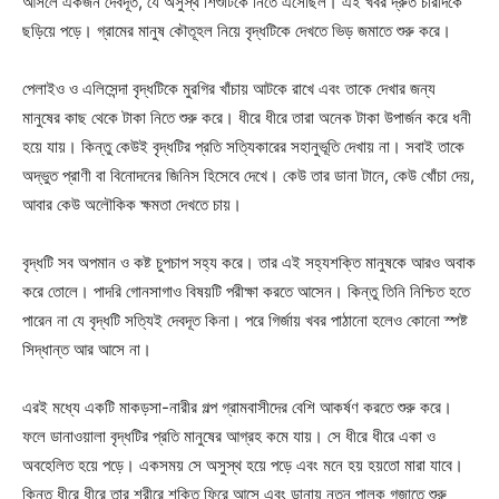
আসলে একজন দেবদূত, যে অসুস্থ শিশুটিকে নিতে এসেছিল। এই খবর দ্রুত চারদিকে
ছড়িয়ে পড়ে। গ্রামের মানুষ কৌতূহল নিয়ে বৃদ্ধটিকে দেখতে ভিড় জমাতে শুরু করে।
পেলাইও ও এলিসেন্দা বৃদ্ধটিকে মুরগির খাঁচায় আটকে রাখে এবং তাকে দেখার জন্য
মানুষের কাছ থেকে টাকা নিতে শুরু করে। ধীরে ধীরে তারা অনেক টাকা উপার্জন করে ধনী
হয়ে যায়। কিন্তু কেউই বৃদ্ধটির প্রতি সত্যিকারের সহানুভূতি দেখায় না। সবাই তাকে
অদ্ভুত প্রাণী বা বিনোদনের জিনিস হিসেবে দেখে। কেউ তার ডানা টানে, কেউ খোঁচা দেয়,
আবার কেউ অলৌকিক ক্ষমতা দেখতে চায়।
বৃদ্ধটি সব অপমান ও কষ্ট চুপচাপ সহ্য করে। তার এই সহ্যশক্তি মানুষকে আরও অবাক
করে তোলে। পাদরি গোনসাগাও বিষয়টি পরীক্ষা করতে আসেন। কিন্তু তিনি নিশ্চিত হতে
পারেন না যে বৃদ্ধটি সত্যিই দেবদূত কিনা। পরে গির্জায় খবর পাঠানো হলেও কোনো স্পষ্ট
সিদ্ধান্ত আর আসে না।
এরই মধ্যে একটি মাকড়সা-নারীর গল্প গ্রামবাসীদের বেশি আকর্ষণ করতে শুরু করে।
ফলে ডানাওয়ালা বৃদ্ধটির প্রতি মানুষের আগ্রহ কমে যায়। সে ধীরে ধীরে একা ও
অবহেলিত হয়ে পড়ে। একসময় সে অসুস্থ হয়ে পড়ে এবং মনে হয় হয়তো মারা যাবে।
কিন্তু ধীরে ধীরে তার শরীরে শক্তি ফিরে আসে এবং ডানায় নতুন পালক গজাতে শুরু