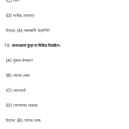
(C) পোপ
(D) সর্বোচ্চ মোহান্ত
উত্তর: (A) পরমজ্ঞানী পড়োশিনি
ডানাওয়ালা বুড়ো যা ফিরিয়ে দিয়েছিল-
(A) পুজোর উপকরণ
(B) পোপের ভোজ
(C) বেগুনভর্তা
(D) গোনসাগার আবদার
উত্তর: (B) পোপের ভোজ