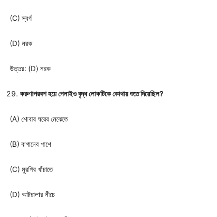
(C) স্বর্গ
(D) নরক
উত্তর: (D) নরক
করুণাপরবশ হয়ে পেলাইও বৃদ্ধ লোকটিকে কোথায় শুতে দিয়েছিল?
(A) শোবার ঘরের মেঝেতে
(B) বাগানের পাশে
(C) মুরগির খাঁচাতে
(D) আটচালার নীচে