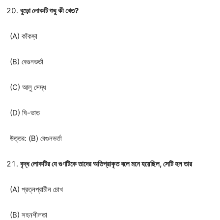
বুড়ো লোকটি শুধু কী খেত?
(A) কাঁকড়া
(B) বেগুনভর্তা
(C) আলু সেদ্ধ
(D) ঘি-ভাত
উত্তর: (B) বেগুনভর্তা
বৃদ্ধ লোকটির যে গুণটিকে তাদের অতিপ্রাকৃত বলে মনে হয়েছিল, সেটি হল তার
(A) প্রত্নপ্রাচীন চোখ
(B) সহনশীলতা