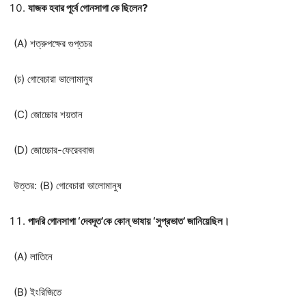
যাজক হবার পূর্বে গোনসাগা কে ছিলেন?
(A) শত্রুপক্ষের গুপ্তচর
(চ) গোবেচারা ভালোমানুষ
(C) জোচ্চোর শয়তান
(D) জোচ্চোর-ফেরেববাজ
উত্তর: (B) গোবেচারা ভালোমানুষ
পাদরি গোনসাগা ‘দেবদূত’কে কোন্ ভাষায় ‘সুপ্রভাত’ জানিয়েছিল।
(A) লাতিনে
(B) ইংরিজিতে