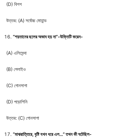
(D) বিশপ
উত্তর: (A) সর্বোচ্চ মোহান্ড
“শয়তানের ছলের অভাব হয় না”-উক্তিটি করেন-
(A) এলিসেন্দা
(B) পেলাইও
(C) গোনসাগা
(D) পড়োশিনি
উত্তর: (C) গোনসাগা
“মাঝরাত্তিরে, বৃষ্টি যখন ধরে এল…” তখন কী ঘটেছিল-