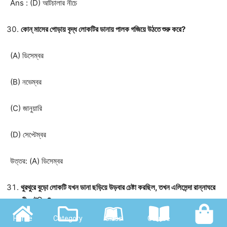
Ans : (D) আটচালার নীচে
কোন্ মাসের গোড়ায় বৃদ্ধ লোকটির ডানায় পালক গজিয়ে উঠতে শুরু করে?
(A) ডিসেম্বর
(B) নভেম্বর
(C) জানুয়ারি
(D) সেপ্টেম্বর
উত্তর: (A) ডিসেম্বর
থুরথুরে বুড়ো লোকটি যখন ডানা ছড়িয়ে উড়বার চেষ্টা করছিল, তখন এলিসেন্দা রান্নাঘরে
কী কাটছিল?
Home
Category
Class
Course
Shop
(A) অলিভ পাতা