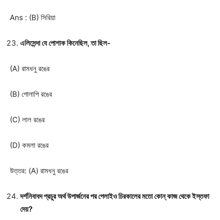
Ans : (B) সিরিয়া
এলিসেন্দা যে পোশাক কিনেছিল, তা ছিল-
(A) রামধনু রঙের
(B) গোলাপি রঙের
(C) লাল রঙের
(D) কমলা রঙের
উত্তর: (A) রামধনু রঙের
দর্শনিবাবদ প্রচুর অর্থ উপার্জনের পর পেলাইও চিরকালের মতো কোন্ কাজ থেকে ইস্তফা
দেয়?