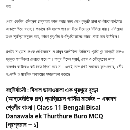
করে।
শেষে একদিন এলিসেন্দা রান্নাঘরে কাজ করার সময় দেখে বৃদ্ধটি ডানা ঝাপটাতে ঝাপটাতে
আকাশে উড়ে যাচ্ছে। প্রথমে কষ্ট হলেও পরে সে ধীরে ধীরে দূরে মিলিয়ে যায়। এলিসেন্দা
তখন স্বস্তি অনুভব করে, কারণ বৃদ্ধটির উপস্থিতি তাদের কাছে বোঝা হয়ে উঠেছিল।
গল্পটির মাধ্যমে লেখক দেখিয়েছেন যে মানুষ অলৌকিক জিনিসের প্রতি খুব আগ্রহী হলেও
প্রকৃত মানবিকতা দেখাতে পারে না। মানুষ নিজের স্বার্থ, লোভ ও কৌতূহলের জন্য
অসহায় কাউকেও কষ্ট দিতে দ্বিধা করে না। একই সঙ্গে গল্পটি সমাজের কুসংস্কার, ধর্মীয়
ভণ্ডামি ও মানবিক অবক্ষয়ের সমালোচনা করেছে।
বহুনির্বাচনী : বিশাল ডানাওয়ালা এক থুরথুরে বুড়ো
(আন্তর্জাতিক গল্প) গ্যাব্রিয়েল গার্সিয়া মার্কেজ – একাদশ
শ্রেণীর বাংলা | Class 11 Bengali Bisal
Danawala ek Thurthure Buro MCQ
[প্রশ্নমান – ১]