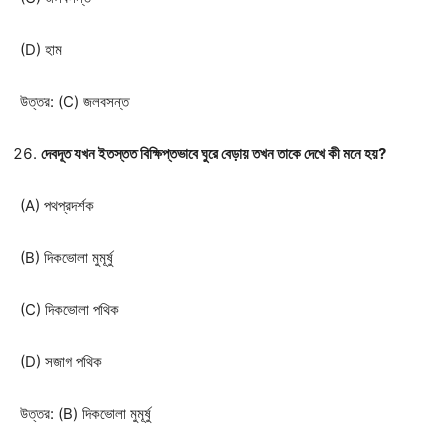
(D) হাম
উত্তর: (C) জলবসন্ত
দেবদূত যখন ইতস্তত বিক্ষিপ্তভাবে ঘুরে বেড়ায় তখন তাকে দেখে কী মনে হয়?
(A) পথপ্রদর্শক
(B) দিকভোলা মুমূর্ষু
(C) দিকভোলা পথিক
(D) সজাগ পথিক
উত্তর: (B) দিকভোলা মুমূর্ষু