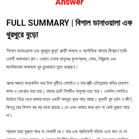
Answer
FULL SUMMARY | বিশাল ডানাওয়ালা এক
থুরথুরে বুড়ো
‘বিশাল ডানাওয়ালা এক থুরথুরে বুড়ো’ গল্পটি বাস্তব ও অলৌকিক ঘটনার মিশ্রণে তৈরি
একটি অসাধারণ গল্প। এখানে লেখক মানুষের কুসংস্কার, লোভ, নিষ্ঠুরতা এবং
মানবিকতার অভাবকে খুব সুন্দরভাবে তুলে ধরেছেন।
গল্পের শুরুতে কয়েকদিন ধরে টানা বৃষ্টিতে পেলাইও ও তার স্ত্রী এলিসেন্দার বাড়ির চারপাশ
কাদা ও নোংরায় ভরে যায়। তাদের ছোট শিশুটিও অসুস্থ হয়ে পড়ে। একদিন পেলাইও
উঠোনে গিয়ে দেখে কাদার মধ্যে একটি অদ্ভুত বৃদ্ধ পড়ে আছে। বৃদ্ধটি খুব দুর্বল ও জীর্ণ,
কিন্তু তার বিশাল বড় বড় ডানা রয়েছে। সে এমন ভাষায় কথা বলে যা কেউ বুঝতে পারে
না।
প্রথমে তারা বুঝতে পারে না লোকটি কে। পরে এক প্রতিবেশী মহিলা এসে বলে যে সে