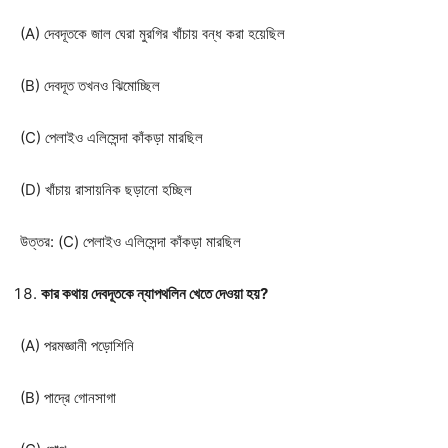
(A) দেবদূতকে জাল ঘেরা মুরগির খাঁচায় বন্ধ করা হয়েছিল
(B) দেবদূত তখনও ঝিমোচ্ছিল
(C) পেলাইও এলিসেন্দা কাঁকড়া মারছিল
(D) খাঁচায় রাসায়নিক ছড়ানো হচ্ছিল
উত্তর: (C) পেলাইও এলিসেন্দা কাঁকড়া মারছিল
কার কথায় দেবদূতকে ন্যাপথলিন খেতে দেওয়া হয়?
(A) পরমজ্ঞানী পড়োশিনি
(B) পাদ্রে গোনসাগা