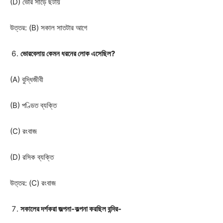
(D) ভোর সাড়ে ছটায়
উত্তর: (B) সকাল সাতটার আগে
ভোরবেলায় কেমন ধরনের লোক এসেছিল?
(A) বুদ্ধিজীবী
(B) পণ্ডিত ব্যক্তি
(C) রংবাজ
(D) রসিক ব্যক্তি
উত্তর: (C) রংবাজ
সকালের দর্শকরা জল্পনা-কল্পনা করছিল বন্দির-