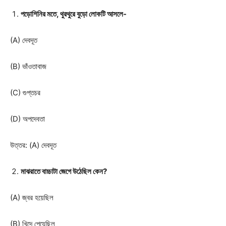
পড়োশিনির মতে, থুরথুরে বুড়ো লোকটি আসলে-
(A) দেবদূত
(B) ভাঁওতাবাজ
(C) গুপ্তচর
(D) অপদেবতা
উত্তর: (A) দেবদূত
মাঝরাতে বাচ্চাটা জেগে উঠেছিল কেন?
(A) জ্বর হয়েছিল
(B) খিদে পেয়েছিল