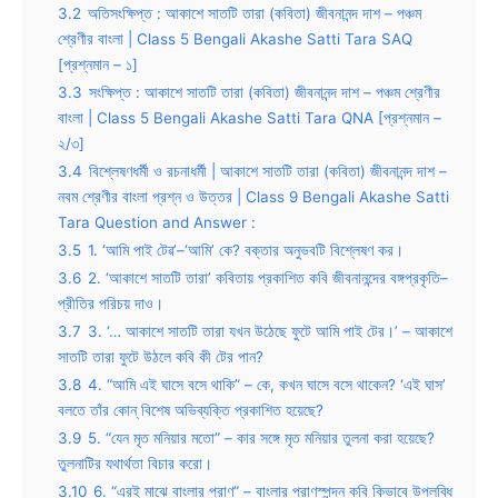
3.2
অতিসংক্ষিপ্ত : আকাশে সাতটি তারা (কবিতা) জীবনানন্দ দাশ – পঞ্চম
শ্রেণীর বাংলা | Class 5 Bengali Akashe Satti Tara SAQ
[প্রশ্নমান – ১]
3.3
সংক্ষিপ্ত : আকাশে সাতটি তারা (কবিতা) জীবনানন্দ দাশ – পঞ্চম শ্রেণীর
বাংলা | Class 5 Bengali Akashe Satti Tara QNA [প্রশ্নমান –
২/৩]
3.4
বিশ্লেষণধর্মী ও রচনাধর্মী | আকাশে সাতটি তারা (কবিতা) জীবনানন্দ দাশ –
নবম শ্রেণীর বাংলা প্রশ্ন ও উত্তর | Class 9 Bengali Akashe Satti
Tara Question and Answer :
3.5
1. ‘আমি পাই টেৱ’–‘আমি’ কে? বক্তার অনুভবটি বিশ্লেষণ কর।
3.6
2. ‘আকাশে সাতটি তারা’ কবিতায় প্রকাশিত কবি জীবনানন্দের বঙ্গপ্রকৃতি–
প্রীতির পরিচয় দাও।
3.7
3. ‘… আকাশে সাতটি তারা যখন উঠেছে ফুটে আমি পাই টের।’ – আকাশে
সাতটি তারা ফুটে উঠলে কবি কী টের পান?
3.8
4. “আমি এই ঘাসে বসে থাকি” – কে, কখন ঘাসে বসে থাকেন? ‘এই ঘাস’
বলতে তাঁর কোন্‌ বিশেষ অভিব্যক্তি প্রকাশিত হয়েছে?
3.9
5. “যেন মৃত মনিয়ার মতো” – কার সঙ্গে মৃত মনিয়ার তুলনা করা হয়েছে?
তুলনাটির যথার্থতা বিচার করো।
3.10
6. “এরই মাঝে বাংলার প্রাণ” – বাংলার প্রাণস্পন্দন কবি কিভাবে উপলব্ধি