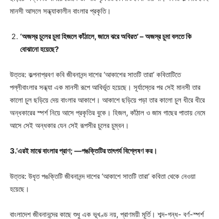
মানসী আসলে সন্ধ্যাকালীন বাংলার প্রকৃতি।
‘অজস্র চুলের চুমা হিজলে কাঁঠালে, জামে ঝরে অবিরত’ – অজস্র চুমা বলতে কি
বোঝানো হয়েছে?
উত্তর: কল্পনাপ্রবণ কবি জীবনানন্দ দাশের ‘আকাশের সাতটি তারা’ কবিতাটিতে
পল্লীবাংলার সন্ধ্যা এক মানসী রূপে আবির্ভূত হয়েছে। সূর্যাস্তের পর সেই মানসী তার
কালো চুল ছড়িয়ে দেয় বাংলার আকাশে। আকাশে ছড়িয়ে পড়া তার কালো চুল ধীরে ধীরে
অন্ধকারের স্পর্শ নিয়ে আসে প্রকৃতির বুকে। হিজল, কাঁঠাল ও জাম গাছের পাতায় নেমে
আসে সেই অন্ধকার যেন সেই রূপসীর চুলের চুম্বন।
3.’এরই মাঝে বাংলার প্রাণ; —পঙক্তিটির তাৎপর্য বিশ্লেষণ কর।
উত্তর: উধৃত পঙক্তিটি জীবনানন্দ দাশের ‘আকাশে সাতটি তারা’ কবিতা থেকে নেওয়া
হয়েছে।
বাংলাদেশ জীবনানন্দের কাছে শুধু এক ভূখণ্ড নয়, প্রাণময়ী মূর্তি। শব্দ-গন্ধ- বর্ণ-স্পর্শ