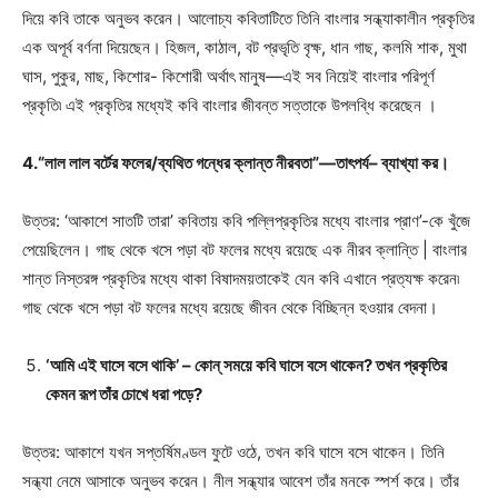
দিয়ে কবি তাকে অনুভব করেন। আলোচ্য কবিতাটিতে তিনি বাংলার সন্ধ্যাকালীন প্রকৃতির
এক অপূর্ব বর্ণনা দিয়েছেন। হিজল, কাঠাল, বট প্রভৃতি বৃক্ষ, ধান গাছ, কলমি শাক, মুথা
ঘাস, পুকুর, মাছ, কিশোর- কিশোরী অর্থাৎ মানুষ—এই সব নিয়েই বাংলার পরিপূর্ণ
প্রকৃতি৷ এই প্রকৃতির মধ্যেই কবি বাংলার জীবন্ত সত্তাকে উপলব্ধি করেছেন ।
4.“লাল লাল বর্টের ফলের/ব্যথিত গন্ধের ক্লান্ত নীরবতা”—তাৎপর্য– ব্যাখ্যা কর।
উত্তর: ‘আকাশে সাতটি তারা’ কবিতায় কবি পল্লিপ্রকৃতির মধ্যে বাংলার প্রাণ’-কে খুঁজে
পেয়েছিলেন। গাছ থেকে খসে পড়া বট ফলের মধ্যে রয়েছে এক নীরব ক্লান্তি | বাংলার
শান্ত নিস্তরঙ্গ প্রকৃতির মধ্যে থাকা বিষাদময়তাকেই যেন কবি এখানে প্রত্যক্ষ করেন৷
গাছ থেকে খসে পড়া বট ফলের মধ্যে রয়েছে জীবন থেকে বিচ্ছিন্ন হওয়ার বেদনা।
‘আমি এই ঘাসে বসে থাকি’ – কোন্‌ সময়ে কবি ঘাসে বসে থাকেন? তখন প্রকৃতির
কেমন রূপ তাঁর চোখে ধরা পড়ে?
উত্তর: আকাশে যখন সপ্তর্ষিমণ্ডল ফুটে ওঠে, তখন কবি ঘাসে বসে থাকেন। তিনি
সন্ধ্যা নেমে আসাকে অনুভব করেন। নীল সন্ধ্যার আবেশ তাঁর মনকে স্পর্শ করে। তাঁর