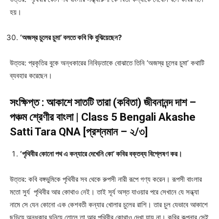
হয়।
‘অজস্র চুলের চুমা’ বলতে কবি কি বুঝিয়েছেন?
উত্তর: প্রকৃতির বুকে অন্ধকারের নিবিড়তাকে বোঝাতে তিনি ‘অজস্র চুলের চুমা’ কথাটি
ব্যবহার করেছেন।
সংক্ষিপ্ত : আকাশে সাতটি তারা (কবিতা) জীবনানন্দ দাশ –
পঞ্চম শ্রেণীর বাংলা | Class 5 Bengali Akashe
Satti Tara QNA [প্রশ্নমান – ২/৩]
‘পৃথিবীর কোনো পথ এ কন্যারে দেখেনি কো’ কবির বক্তব্য বিশ্লেষণ কর।
উত্তর: কবি বঙ্গভুমিকে পৃথিবীর সব থেকে রুপসী নারী রূপে গণ্য করেন। রূপসী বাংলার
মতো সুর্য পৃথিবীর আর কোথাও নেই। তাই সূর্য অস্ত যাওয়ার পরে সেখানে যে সন্ধ্যা
নামে সে যেন কোনো এক কেশবতী কন্যার খোলার চুলের রাশি। তার চুল যেভাবে আকাশে
ছড়িয়ে অন্ধকার ঘনিয়ে তোলে তা আর পৃথিবীর কোথাও দেখা যায় না। কবির কল্পনার সেই