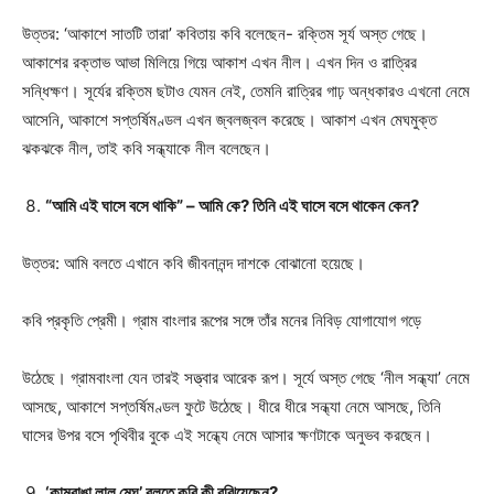
উত্তর: ‘আকাশে সাতটি তারা’ কবিতায় কবি বলেছেন- রক্তিম সূর্য অস্ত গেছে।
আকাশের রক্তাভ আভা মিলিয়ে গিয়ে আকাশ এখন নীল। এখন দিন ও রাত্রির
সন্ধিক্ষণ। সূর্যের রক্তিম ছটাও যেমন নেই, তেমনি রাত্রির গাঢ় অন্ধকারও এখনো নেমে
আসেনি, আকাশে সপ্তর্ষিমণ্ডল এখন জ্বলজ্বল করেছে। আকাশ এখন মেঘমুক্ত
ঝকঝকে নীল, তাই কবি সন্ধ্যাকে নীল বলেছেন।
“আমি এই ঘাসে বসে থাকি” – আমি কে? তিনি এই ঘাসে বসে থাকেন কেন?
উত্তর: আমি বলতে এখানে কবি জীবনানন্দ দাশকে বোঝানো হয়েছে।
কবি প্রকৃতি প্রেমী। গ্রাম বাংলার রূপের সঙ্গে তাঁর মনের নিবিড় যোগাযোগ গড়ে
উঠেছে। গ্রামবাংলা যেন তারই সত্ত্বার আরেক রূপ। সূর্যে অস্ত গেছে ‘নীল সন্ধ্যা’ নেমে
আসছে, আকাশে সপ্তর্ষিমণ্ডল ফুটে উঠেছে। ধীরে ধীরে সন্ধ্যা নেমে আসছে, তিনি
ঘাসের উপর বসে পৃথিবীর বুকে এই সন্ধ্যে নেমে আসার ক্ষণটাকে অনুভব করছেন।
‘কামরাঙা লাল মেঘ’ বলতে কবি কী বুঝিয়েছেন?