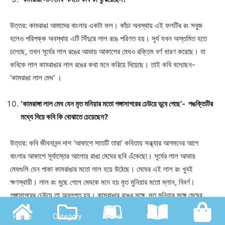
উত্তর: কামরাঙা আমাদের বাংলার একটা ফল। কাঁচা অবস্থায় এই ফলটির রং সবুজ
হলেও পরিপক্ক অবস্থায় এটি সিঁদুরে লাল রঙে পরিণত হয়। সূর্য যখন অস্তমিত হতে
চলেছে, তখন সূর্যের লাল রঙের আভায় আকাশের মেঘও রক্তিম বর্ণ ধারণ করেছে। যা
কবিকে লাল কামরাঙার লাল রঙের কথা মনে করিয়ে দিয়েছে। তাই কবি বলেছেন-
‘কামরাঙা লাল মেঘ’ ।
‘কামরাঙ্গা লাল মেঘ যেন মৃত মনিয়ার মতো গঙ্গাসাগরের ঢেউয়ে ডুবে গেছে’- পঙক্তিটির
মধ্যে দিয়ে কবি কি বোঝাতে চেয়েছেন?
উত্তর: কবি জীবনানন্দ দাশ ‘আকাশে সাতটি তারা’ কবিতায় সন্ধ্যার আগমনের আগে
বাংলার আকাশে সূর্যাস্তের আলোয় রাঙা মেঘের ছবি এঁকেছো। সূর্যের লাল আভায়
মেঘগুলি যেন পাকা কামরাঙার মতো লাল হয়ে উঠেছে। মেঘের এই লাল রং খুবই
ক্ষণস্থায়ী। লাল রং মুছে গেলে মেঘকে মনে হয় মৃত মুনিয়ার মতো ম্লান, বিবর্ণ।
গঙ্গাসাগরের ঢেউয়ে তা অবলুপ্ত হয়। কামরাঙার রঙের সঙ্গে, মৃত মুনিয়ার সঙ্গে মেঘের
তুলনা করা হয়েছে।
Home
Category
Class
Course
Shop