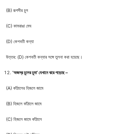
(B) রূপসীর চুল
(C) কামরাঙা মেঘ
(D) কেশবতী কন্যা
উত্তর: (D) কেশবতী কন্যার সঙ্গে তুলনা করা হয়েছে।
‘অজস্র চুলের চুমা’ যেখানে ঝরে পড়েছে –
(A) কাঁঠালের হিজলে জামে
(B) হিজলে কাঁঠালে জামে
(C) হিজলে জামে কাঁঠালে