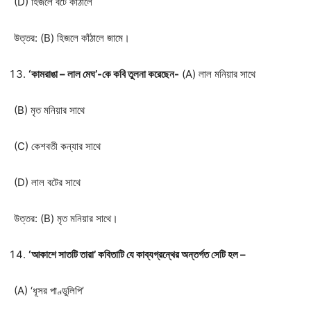
(D) হিজলে বটে কাঁঠালে
উত্তর: (B) হিজলে কাঁঠালে জামে।
‘কামরাঙা – লাল মেঘ’-কে কবি তুলনা করেছেন-
(A) লাল মনিয়ার সাথে
(B) মৃত মনিয়ার সাথে
(C) কেশবতী কন্যার সাথে
(D) লাল বটের সাথে
উত্তর: (B) মৃত মনিয়ার সাথে।
‘আকাশে সাতটি তারা’ কবিতাটি যে কাব্যগ্রন্থের অন্তর্গত সেটি হল –
(A) ‘ধূসর পাণ্ডুলিপি’