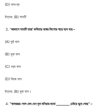
(D) অসংখ্য
উত্তর: (B) সাতটি
‘আকাশে সাতটি তারা’ কবিতায় বঙ্গের কিশোর পায়ে দলে যায় –
(A) দূর্বা ঘাস
(B) মুথা ঘাস
(C) নরম ঘাস
(D) ভিজে ঘাস
উত্তর: (B) মুথা ঘাস।
“কামরাঙা-লাল মেঘ যেন মৃত মনিয়ার মতো ________ ঢেউয়ে ডুবে গেছে” –