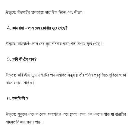
উত্তর: কিশোরীর চালধোয়া হাত ছিল ভিজে এবং শীতল।
কামরাঙা – লাল মেঘ কোথায় ডুবে গেছে?
উত্তর: কামরাঙা- লাল মেঘ মৃত মনিয়ার মতো গঙ্গা সাগরে ডুবে গেছে।
কবি কী টের পান?
উত্তর: কবি জীবনানন্দ দাশ টের পান সমাগত সন্ধ্যায় তাঁর পল্লি প্রকৃতিতে লুকিয়ে থাকা
বাংলার প্রাণশক্তি।
কলমি কী ?
উত্তর: পুকুরের ধারে বা কোন জলাশয়ের ধারে জন্মায় এমন এক ধরনের শাক যা বাঙালির
খাদ্যতালিকায় স্থান পায় ।