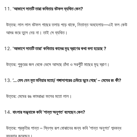
‘আকাশে সাতটি তাৱা কবিতায় বটফল ব্যথিত কেন?
উত্তর: লাল লাল বটফল গাছের তলায় পড়ে থাকে, নিতান্ত অবহেলায়—এই ফল কেউ
আদর করে তুলে নেয় না। তাই সে ব্যথিত।
‘আকাশে সাতটি তারা’ কবিতায় কাদেৱ মৃদু ঘ্রাণের কথা বলা হয়েছে ?
উত্তর: পুকুরের জল থেকে ভেসে আসছে চাঁদা ও সরপুঁটি মাছের মৃদু ঘ্রাণ।
‘… মেঘ যেন মৃত মনিয়ার মতো/ গঙ্গাসাগরের ঢেউয়ে ডুবে গেছে’ – মেঘের রং কী?
উত্তর: মেঘের রঙ কামরাঙা ফলের মতো লাল।
বাংলার সন্ধ্যাকে কবি ‘শান্ত অনুগত’ বলেছেন কেন?
উত্তর: প্রকৃতির শান্ত – স্নিগ্ধ রূপ বোঝানের জন্য কবি ‘শান্ত অনুগত’ শব্দবন্ধ
ব্যবহার করেছেন।