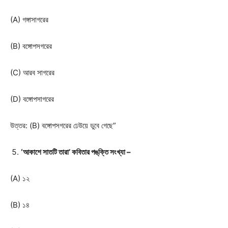
(A) গঙ্গাসাগরের
(B) বঙ্গোপসগরের
(C) আরব সাগরের
(D) বঙ্গোপসাগরের
উত্তর: (B) বঙ্গোপসগরের ঢেউয়ে ডুবে গেছে”
‘আকাশে সাতটি তারা’ কবিতার পঙ্‌ক্তি সংখ্যা –
(A) ১২
(B) ১৪