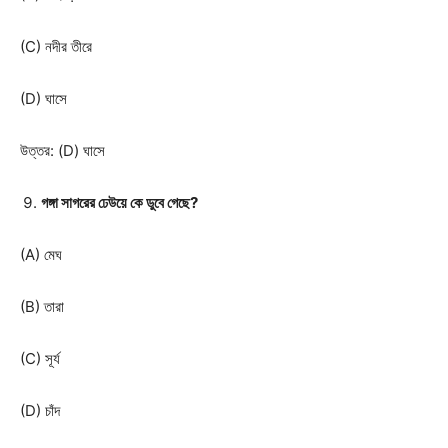
(C) নদীর তীরে
(D) ঘাসে
উত্তর: (D) ঘাসে
গঙ্গা সাগরের ঢেউয়ে কে ডুবে গেছে?
(A) মেঘ
(B) তারা
(C) সূর্য
(D) চাঁদ