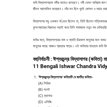
কবি বিদ্যাসাগরকে নদীর মতোও বলেছেন। নদী যেমন অবিরাম জল দিয়ে
জীবন আলোকিত করেছেন। তাঁর মন ছিল খুবই কোমল ও দয়ায় ভরা।
বিদ্যাসাগর শুধু একজন পণ্ডিত ছিলেন না, তিনি ছিলেন সত্যিকারের
কুসংস্কারের বিরুদ্ধে লড়াই করে তিনি সমাজকে নতুন পথ দেখিয়ে
কবির মতে, বিদ্যাসাগরের নাম ও খ্যাতি চিরকাল মানুষের মনে অমর
মানুষের কাছে আজও শ্রদ্ধার পাত্র। এই কবিতার মাধ্যমে কবি বিদ
বহুনির্বাচনী : ঈশ্বরচন্দ্র বিদ্যাসাগর (কবি
11 Bengali Ishwar Chandra Vidya
‘ঈশ্বরচন্দ্র বিদ্যাসাগর’ কবিতাটি যে জাতীয় কবিতা-
(A) লিরিক
(B) সনেট
(C) ব্যালাড
(D) এলিজি