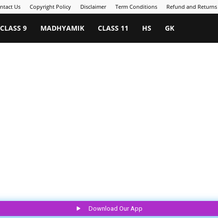
ntact Us
Copyright Policy
Disclaimer
Term Conditions
Refund and Returns 
CLASS 9
MADHYAMIK
CLASS 11
HS
GK
Download Our App