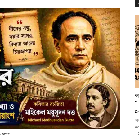
আ
1
On
আড
Ad
| 
Answer