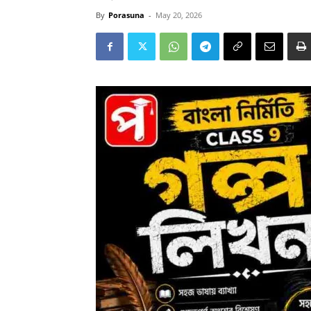
By
Porasuna
-
May 20, 2026