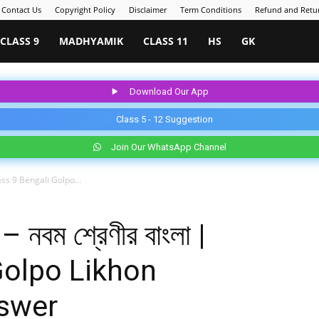
Contact Us
Copyright Policy
Disclaimer
Term Conditions
Refund and Retur
CLASS 9
MADHYAMIK
CLASS 11
HS
GK
Download Our App
Class 5 - 12 Suggestion
Join Our WhatsApp Channel
 | Class 9 Bengali Golpo...
) – নবম শ্রেণীর বাংলা |
Golpo Likhon
swer