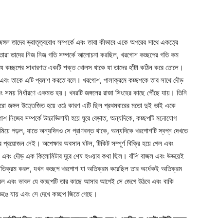
গল তাদের ভ্রাতৃত্ববোধ সম্পর্কে এবং তারা কীভাবে একে অপরের সাথে একত্রে
তারা তাদের নিজ নিজ গতি সম্পর্কে আলোচনা করছিল, খরগোশ কচ্ছপের গতি কম
ে কচ্ছপের সাধারণত একটি শক্ত খোলস থাকে যা তাদের হাঁটা কঠিন করে তোলে।
় এবং তাকে এটি প্রমাণ করতে বলে। খরগোশ, পালাক্রমে কচ্ছপকে তার সাথে দৌড়
বং সময় নির্ধারণে একমত হয়। খবরটি জঙ্গলের রাজা সিংহের কাছে পৌঁছে যায়। তিনি
ুরো জঙ্গল উত্তেজিত হয়ে ওঠে কারণ এটি ছিল প্রথমবারের মতো দুই ভাই একে
িজের সম্পর্কে উচ্চাভিলাষী হয়ে ঘুরে বেড়াত, অন্যদিকে, কচ্ছপটি মনোযোগ
়ে পড়ল, যাতে অন্যদিনও সে প্রাণবন্ত থাকে, অন্যদিকে খরগোশটি স্বপ্ন দেখতে
 প্রয়োজন নেই। অপেক্ষার অবসান ঘটল, টিকিট সম্পূর্ণ বিক্রি হয়ে গেল এবং
ল এবং দৌড় এক কিলোমিটার দূরে শেষ হওয়ার কথা ছিল। বাঁশি বাজল এবং উভয়েই
ব অতিক্রম করল, যখন কচ্ছপ খরগোশ যা অতিক্রম করেছিল তার অর্ধেকই অতিক্রম
ভাবল এবং ভাবল যে কচ্ছপটি তার কাছে আসার আগেই সে জেগে উঠবে এবং বাকি
ম ভেঙে যায় এবং সে দেখে কচ্ছপ জিতে গেছে।