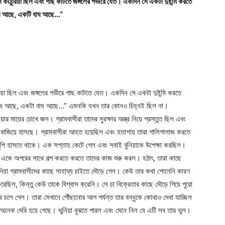
াঠুরিয়া ছিল এবং গাছ কাটতে জঙ্গলের গভীরে যেত। একদিন সে একটা দুষ্টুমি করতে
বাঘ আছে, একটি বাঘ আছে…”
়া ছিল এবং জঙ্গলের গভীরে গাছ কাটতে যেত। একদিন সে একটা দুষ্টুমি করতে
 বাঘ আছে, একটা বাঘ আছে…” এমনকি যখন তার কোনও চিহ্নই ছিল না।
য়ার মায়ের চোখে জল। গ্রামবাসীরা তাদের সুরক্ষার অস্ত্র নিয়ে প্রস্তুত ছিল এবং
 বাজিয়ে হাসছে। গ্রামবাসীরা আহত হয়েছিল এবং হতাশায় তারা গালিগালাজ করতে
পিচুপি হাসতে থাকে। এক সপ্তাহ কেটে গেল এবং সবাই বুনিয়াকে উপেক্ষা করছিল।
া একে অপরের সাথে গল্প করতে করতে তাদের কাজ শুরু করল। হঠাৎ, তারা কাছে
নিয়া গ্রামবাসীদের কাছে সাহায্য চাইতে দৌড়ে গেল। কেউ তার কথা শোনেনি কারণ
ছিল, কিন্তু কেউ তাকে বিশ্বাস করেনি। সে চা বিক্রেতার কাছে দৌড়ে গিয়ে পুরো
াথে চলে গেল। তারা সেখানে পৌঁছানোর আগ পর্যন্ত তার বন্ধুকে কোথাও দেখা যাচ্ছিল
 অনেক দেরি হয়ে গেছে। ভুনিয়া বুঝতে পারল এবং মেনে নিল যে এটি সব তার ভুল।