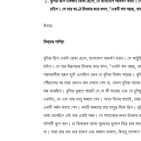
বুনিয়া ছিল একজন বোকা ছেলে, যে মনোযোগ আকর্ষণ করত। সে ক
চাইল। সে তার কণ্ঠে চিৎকার করে বলল, “একটি বাঘ আছে, 
Ans:
মিথ্যার শাস্তি
বুনিয়া ছিল একটা বোকা ছেলে, মনোযোগ আকর্ষণ করত। সে কাঠুরিয
চাইত। সে তার উচ্চস্বরে চিৎকার করে বলল, “একটা বাঘ আছে,
গ্রামবাসীরা দ্রুত ছুটে এসেছিল ভেবে যে বুনিয়া বিপদে পড়েছে। বুনি
পৌঁছানোর পর তারা কোনও বাঘ দেখতে পেল না, কেবল বুনিয়া তাদের
শুরু করেছিল। বুনিয়া বুঝতে পারেনি যে সে কী করেছে এবং সে চু
একদিন, সে এবং তার বন্ধু জঙ্গলে গেল। অন্য দিনের মতোই, তার
একটি গর্জন শুনতে পেল। বাঘটি জঙ্গলের তার বন্ধুর দিকে ছিল। ভু
তারা ভেবেছিল এটা তার একটা মজা। সে সাহায্যের জন্য চিৎকার করে
ঘটনাটি খুলে বলে। চা বিক্রেতা তাকে সন্দেহের সুযোগ দিয়ে তার স
না। তারা তার নাম ধরে ডাকল এবং জঙ্গলে তাকাল, কিন্তু ততক্ষণে