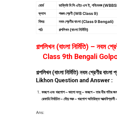
বোর্ড
ডাব্লিউ বি সি এইচ এস ই, পশ্চিমবঙ্গ (
ক্লাস
পঞ্চম শ্রেণী (WB Class 9)
বিষয়
নবম শ্রেণীর বাংলা (Class 9 Bengali)
পাঠ
গল্পলিখন (বাংলা নির্মিতি)
গল্পলিখন (বাংলা নির্মিতি) – নবম 
Class 9th Bengali Golp
গল্পলিখন (বাংলা নির্মিতি) নবম শ্রেণীর ব
Likhon Question and Answer :
কচ্ছপ এবং খরগোশ – ভালো বন্ধু – কচ্ছপ – তার ধীর গতির জন্
রেফারি নির্বাচিত – দৌড় শুরু – খরগোশ অতিরিক্ত আত্মবিশ্বাসী 
Ans: