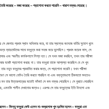
্ধু তৈরি করেছে – মজা করেছে – পড়াশোনা করতে পারেনি – খারাপ নম্বর পেয়েছে।
 সে জেলায় প্রথম স্থান অধিকার করে, যা তার স্বপ্নের কলেজে ভর্তির সুযোগ খুলে
অন্য ব্যাচমেটদের সাথে বন্ধুত্ব করা সহজ করে তুলেছিল। প্রথম কয়েক মাস, সে
াদার এবং স্মরণীয় কার্যকলাপে লিপ্ত হত। সে যখন মজা করছিল, তখন তার পরীক্ষা
 যথেষ্ট পড়াশোনা করছে না। তার বন্ধুরা তাকে আশ্বস্ত করেছিল যে সে খুব
ই তার নতুন বন্ধুদের প্রভাবিত করার জন্য, সে পড়াশোনা করেনি। যখন পরীক্ষা
রণ সে ভালো নোটও তৈরি করতে পারছিল না এবং বক্তৃতাগুলো ঠিকমতো শুনতেও
তার মন তার উত্তরপত্রের মতোই ফাঁকা! সে কম নম্বর পেয়েছিল। সে বুঝতে পেরেছিল
 নয়, এমনকি শালীন দেখানোর জন্যও। এরপর সে তার বন্ধুত্বের ইতি টানলো এবং
েন – কিন্তু বন্ধুরা কেউ এলেন না-ভদ্রলোক খুব দুঃখিত হলেন – বন্ধুরা এত