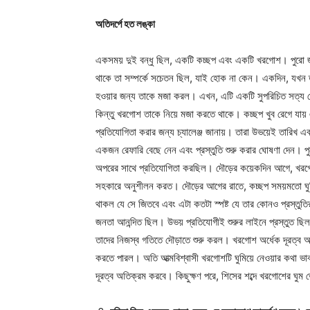
অতিদর্পে হত লঙ্কা
একসময় দুই বন্ধু ছিল, একটি কচ্ছপ এবং একটি খরগোশ। পুরো জঙ্
থাকে তা সম্পর্কে সচেতন ছিল, যাই হোক না কেন। একদিন, যখন 
হওয়ার জন্য তাকে মজা করল। এখন, এটি একটি সুপরিচিত সত্য য
কিন্তু খরগোশ তাকে নিয়ে মজা করতে থাকে। কচ্ছপ খুব রেগে যায
প্রতিযোগিতা করার জন্য চ্যালেঞ্জ জানায়। তারা উভয়েই তারিখ এ
একজন রেফারি বেছে নেন এবং প্রস্তুতি শুরু করার ঘোষণা দেন। প
অপরের সাথে প্রতিযোগিতা করছিল। দৌড়ের কয়েকদিন আগে, খরগোশ ন
সহকারে অনুশীলন করত। দৌড়ের আগের রাতে, কচ্ছপ সময়মতো ঘুমিয
থাকল যে সে জিতবে এবং এটা কতটা স্পষ্ট যে তার কোনও প্রস্তুতির
জনতা আনন্দিত ছিল। উভয় প্রতিযোগীই শুরুর লাইনে প্রস্তুত ছি
তাদের নিজস্ব গতিতে দৌড়াতে শুরু করল। খরগোশ অর্ধেক দূরত্
করতে পারল। অতি আত্মবিশ্বাসী খরগোশটি ঘুমিয়ে নেওয়ার কথা 
দূরত্ব অতিক্রম করবে। কিছুক্ষণ পরে, শিসের শব্দে খরগোশের ঘু