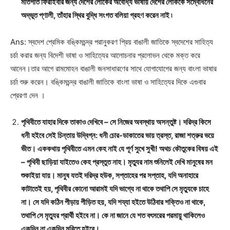
মতিগতি ফিরাইবার জন্য দেশের লোকের অবোধ্য ভাষায় দেশের লোককে সম্বোধনের
অদ্ভূত প্ণালী, তাঁহার স্থির বুদ্ধি সংগত বলিয়া গ্রহণ করেন নাই ৷
Ans: স্বদেশ প্রেমিক বঙ্কিমচন্দ্র পরানুকরণ প্রিয় বাঙালী জাতিকে স্বদেশের সাহিত্য
চর্চা করার জন্য বিদেশী ভাষা ও সাহিত্যের আলোচনার প্রলোভন থেকে মক্ত করে
আনেন।তার আগে রামমোহন বাঙালী জনসাধারণের সাথে যোগাযোগের জন্য বাংলা ভাষার
চর্চা শুরু করেন। বঙ্কিমচন্দ্র বাঙালী জাতিকে বাংলা ভাষা ও সাহিত্যের দিকে এগুবার
প্রেরণা দেন ।
পৃথিবীতে যাহার দিকে তাকাও দেখিবে – সে নিজের অবস্থায় অসন্তুষ্ট। দরিদ্র কিসে
ধনী হইবে সেই চিন্তায় উদ্বিগ্ন: ধনী চোর-ডাকাতের ভায় ত্রস্ত, রাজা শত্রুর ভয়ে
ভীত। এককথায় পৃথিবীতে এমন কেহ নাই যে পূর্ণ সুখে সুখী! অথচ কৌতুকের বিষয় এই
– পৃথিবী ছাড়িয়া যাইতেও কেহ প্রস্তুত নাহ। মৃত্যুর নাম শুনিলেই দেখি মানুষের মন
শুকাইয়া যায়। মানুষ যতই দরিদ্র হউক, সপ্তাহের পর সপ্তাহ, যদি অনাহারে
কাটাতেই হয়, পৃথিবীর কোনো আরামই যদি ভাগ্যে না থাকে তথাপি সে মৃত্যুকে চাহে
না। সে যদি কঠিন পীড়ায় পীড়িত হয়, যদি শয্যা হইতে উঠিবার শক্তিও না থাকে,
তথাপি সে মৃত্যুর প্রার্থী হইবে না। কে না জানে যে শত বৎসরের পরমায়ু থাকিলেও
একদিন না একদিন মরিতে হইবে।