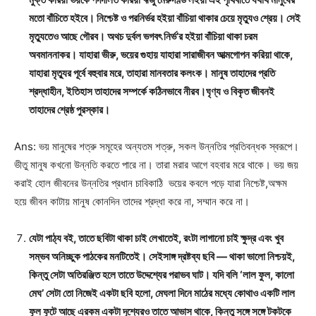
মতো বাঁচিতে হইবে। নিশ্চেষ্ট ও পরনির্ভর হইয়া বাঁচিয়া থাকার চেয়ে মৃত্যুও শ্রেয়। সেই
মৃত্যুতেও আছে গৌরব। অথচ দুর্বল ভগবৎ নির্ভ’র হইয়া বাঁচিয়া থাকা চরম
অবমাননাকর। যাহারা ভীরু, ভয়ের গুহায় যাহারা সারাজীবন আত্মগোপন করিয়া থাকে,
যাহারা মৃত্যুর পূর্বে বহুবার মরে, তাহারা মানবতার কলংক। মানুষ তাহাদের প্রতি
শ্রদ্ধাহীন, ইতিহাস তাহাদের সম্পর্কে কঠিনভাবে নীরব।ঘৃণ্য ও বিকৃত জীবনই
তাহাদের শ্রেষ্ঠ পুরস্কার।
Ans: ভয় মানুষের শত্রু সমূহের অন্যতম শত্রু, সকল উন্নতির প্রতিবন্ধক স্বরূপে।
ভীতু মানুষ কখনো উন্নতি করতে পারে না। তারা মরার আগে বহবার মরে থাকে। ভয় জয়
করাই হোল জীবনের উন্নতির প্রধান চাবিকাঠি ভয়ের কবলে পড়ে যারা নিশ্চেষ্ট,অক্ষম
হয়ে জীবন কাটায় মানুষ কোনদিন তাদের শ্রদ্ধা করে না, সম্মান করে না।
যেটা পাঠ্য বই, তাতে ছবিটা থাকা চাই লেখাতেই, রংটা লাগানো চাই ক্ষুদ্র এবং খুব
সম্ভব অনিচ্ছুক পাঠকের মনটিতেই। সেইসাঙ্গ দ্রষ্টব্য ছবি — থাকা ভালো নিশ্চয়ই,
কিন্তু সেটা অতিরঞ্জিত হলে তাতে উদ্দেশ্যের পরাভব ঘাট। যদি বলি ‘লাল ফুল, কালো
মেঘ’ সেটা তো নিজেই একটা ছবি হলো, মেঘলা দিনে মাঠের মধ্যে কোথাও একটি লাল
ফুল ফুটে আছে এরকম একটা দৃশ্যেরও তাতে আভাস থাকে, কিন্তু সঙ্গে সঙ্গে টকটকে