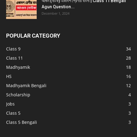
আগুন (নাটক) একাদশ শ্রেণীর বাংলা | Class 11 Bengali
Agun Question...
December 1, 2024
POPULAR CATEGORY
Class 9
34
Class 11
28
Madhyamik
18
HS
16
Madhyamik Bengali
12
Scholarship
4
Jobs
3
Class 5
3
Class 5 Bengali
3