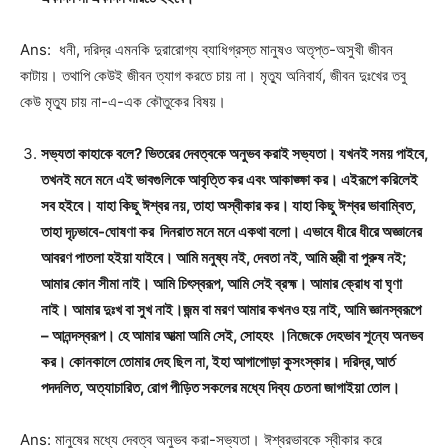
Ans: ধনী, দরিদ্র এমনকি দুরারোগ্য ব্যাধিগ্রস্ত মানুষও অতৃপ্ত-অসুখী জীবন
কাটায়। তথাপি কেউই জীবন ত্যাগ করতে চায় না। মৃত্যু অনিবার্য, জীবন দুঃখের তবু
কেউ মৃত্যু চায় না-এ-এক কৌতুকের বিষয়।
সভ্যতা কাহাকে বলে? ভিতরের দেবত্বকে অনুভব করাই সভ্যতা। যখনই সময় পাইবে,
তখনই মনে মনে এই ভাবগুলিকে আবৃত্তি কর এবং আকাঙ্ক্ষা কর। এইরূপে করিলেই
সব হইবে। যাহা কিছু ঈশ্বর নয়, তাহা অস্বীকার কর। যাহা কিছু ঈশ্বর ভাবাম্বিত,
তাহা দৃঢ়ভাবে-ঘোষণা কর দিনরাত মনে মনে একথা বলো। এভাবে ধীরে ধীরে অজ্ঞানের
আবরণ পাতলা হইয়া যাইবে। আমি মনুষ্য নই, দেবতা নই, আমি স্ত্রী বা পুরুষ নই;
আমার কোন সীমা নাই। আমি চিৎস্বরূপ, আমি সেই ব্রহ্ম। আমার ক্রোধ বা ঘৃণা
নাই। আমার দুঃখ বা সুখ নাই।জন্ম বা মরণ আমার কখনও হয় নাই, আমি জ্ঞানস্বরূপে
– আনন্দস্বরূপ। হে আমার আত্মা আমি সেই, সোহহং ।নিজেকে দেহভাব শূন্যে অনভব
কর। কোনকালে তোমার দেহ ছিল না, ইহা আগাগোড়া কুসংস্কার। দরিদ্র,আর্ত
পদদলিত, অত্যাচারিত, রোগ পীড়িত সকলের মধ্যে দিব্য চেতনা জাগাইয়া তোল।
Ans: মানুষের মধ্যে দেবত্ব অনুভব করা-সভ্যতা। ঈশ্বরভাবকে স্বীকার করে