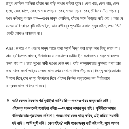
মানুষ কোকিল আসিয়া তাঁহার ঘর বাড়ি আধার করিয়া তুলে। কেহ খায়, কেহ গায়, কেহ
হাসে, কেহ কাশে, কেহ তামাক পোড়ায়, কেহ মাত্রা চড়ায়, কেহ টেবিলের নীচে গড়ায়।
যখন নশীবাবু বাগানে যান—তখন মানুস কোকিল, তাঁহার সঙ্গে পিপড়ার সারি দেয়। আর যে
রাত্রে অবিশ্রান্ত বৃষ্টি হইতেছিল, আর নশীবাবুর পুত্রটির অকাল মৃত্যু হইল, তখন তিনি
একটি লোকও পাইলেন না।
Ans: জগতে এক ধরণের মানুষ আছে যারা স্বার্থ সিদ্ধ করা ছাড়া আর কিছু জানে না।
তারা ব্যক্তিগত লাভের, উপকারের ও সংযোগের চেষ্টার হীন স্তাবকতায় মত্ত থাকতেও
লজ্জা পায় না। তারা সুখের সাথী দঃখের কেউ নয়। তাই আশ্রয়দাতার সুসময়ে যখন তার
কাছ থেকে স্বার্থ গুছিয়ে নেওয়া যাবে তখন সেখানে গিয়ে ভীড় করে।কিন্তু আশ্রয়দাতার
বিপদের দিনে,তার ভাগ্য বিপর্যয়ের দিনে এইসব নির্লজ্জ অকৃতজ্ঞের দল নির্মমভাবে
আশ্রয়দাতাকে পরিত্যাগ করে।
আমি কেবল চিরকাল গর্ত বূঝাইয়া আসিয়াছি—কখনও পরের জন্য ভাবি নাই।
এইজন্য সকলকেই হারাইয়া বসিয় —সংসারে আমার সুখ নাই। পৃথিবীতে আমার
থাকিবার আর প্রয়োজন দেখি না। পরের বোঝা কেন ঘাড়ে করিব, এই ভারিয়া সংসারী
হই নাই। আমি সুখী নহি। কেন হইব? আমি পরের জন্য দায়ী হই নাই, সুখে আমার