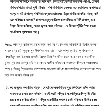
অধিকার কি?সাখে আমার অধিকার নাই, কিন্তু তাই বলিয়া মনে করিও না যে, তোমরা
বিবাহ করিয়াছ বলিয়া সুখী হইয়াছ।যদি পারিবারিক স্নেহের গুণে তোমাদের আত্মপ্রিয়তা
লপ্তে না হইয়া থাকে; যদি বিবাহবন্ধনে তোমাদের চিত্ত মার্জিত না হইয়া থাকে; যদি
আত্ম পরিবারকে ভালবাসিয়া তাবৎ মনুষ্য জাতিকে ভালবাসিতে না শিখিয়া থাক, তবে
মিথ্যা বিবাহ করিয়াছ, কেবল ভূতের বোঝা বহিতেছ। যে বিবাহে প্রীতি শিক্ষা হয়না,
সে-বিবাহে প্রয়োজন নাই।
Ans: আত্ম সুখ স্বাচ্ছন্দ্য রক্ষার দ্বারা সুখ হয় না; বিশ্বকে ভালবাসিয়া বিশ্বের কল্যাণ
সাধনের দ্বারাই প্রকৃত সুখ উপলব্ধি করা যায়। আত্মসর্বস্ব ব্যক্তি স্বার্থপর—সে
বিশ্ববিমূখ হয়ে চিরকাল একাকী নিঃসঙ্গ নির্বাসিত জীবন ভোগ করে থাকে। তার জীবন
ঘৃণ্য, সূখ তার ভাগ্যে ঘটে না। মানষে আত্মীয় পরিজনকে ভালবেসে বিশ্বকে ভালবাসতে
শেখে। কিন্তু প্রিয়জনকে ভালোবাসার মাধ্যমে যদি সে মানবজাতিকে ভালবাসতে না শেখে
তবে তার সংসার জীবন বৃথা।
ভয় মানুষের অবধারিত শত্রু। সে তাহার আত্মশক্তির সুদৃঢ় ভিত্তিকে দুর্বল করিয়া
সাধন করে তাহার চরম সর্বনাশ। ভয়হীনতাই শক্তি। অত্মশক্তিতে বিশ্বাসী হইয়া
ভয়কে জয় করিতে হইবে। ‘শক্তি মরে ভীতির কবলে। সেই শক্তিকে ভীতির কবল
মুক্ত করিয়া ভয়কে পদদলিত করিয়া ঋজু মেরুদণ্ড লইয়া এই পৃথিবীতে যথার্থ মানুষের