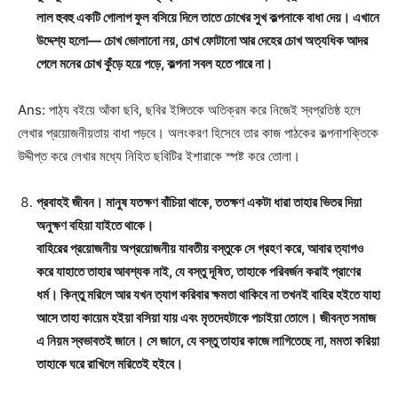
লাল হুবহু একটি গোলাপ ফুল বসিয়ে দিলে তাতে চোখের সুখ কল্পনাকে বাধা দেয়। এখানে
উদ্দেশ্য হলো— চোখ ভোলানো নয়, চোখ ফোটানো আর দেহের চোখ অত্যধিক আদর
পেলে মনের চোখ কুঁড়ে হয়ে পড়ে, কল্পনা সবল হতে পারে না।
Ans: পাঠ্য বইয়ে আঁকা ছবি, ছবির ইঙ্গিতকে অতিক্রম করে নিজেই স্বপ্রতিষ্ঠ হলে
লেখার প্রয়োজনীয়তায় বাধা পড়বে। অলংকরণ হিসেবে তার কাজ পাঠকের কল্পনাশক্তিকে
উদ্দীপ্ত করে লেখার মধ্যে নিহিত ছবিটির ইশারাকে স্পষ্ট করে তোলা।
প্রবাহই জীবন। মানুষ যতক্ষণ বাঁচিয়া থাকে, ততক্ষণ একটা ধারা তাহার ভিতর দিয়া
অনুক্ষণ বহিয়া যাইতে থাকে।
বাহিরের প্রয়োজনীয় অপ্রয়োজনীয় যাবতীয় বস্তুকে সে গ্রহণ করে, আবার ত্যাগও
করে যাহাতে তাহার আবশ্যক নাই, যে বস্তু দূষিত, তাহাকে পরিবর্জন করাই প্রাণের
ধর্ম। কিন্তু মরিলে আর যখন ত্যাগ করিবার ক্ষমতা থাকিবে না তখনই বাহির হইতে যাহা
আসে তাহা কায়েম হইয়া বসিয়া যায় এবং মৃতদেহটাকে পচাইয়া তোলে। জীবন্ত সমাজ
এ নিয়ম স্বভাবতই জানে। সে জানে, যে বস্তু তাহার কাজে লাগিতেছে না, মমতা করিয়া
তাহাকে ঘরে রাখিলে মরিতেই হইবে।