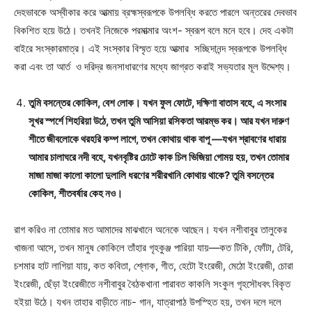
দেহভাবকে অস্বীকার করে আত্মায় ব্রহ্মস্বরূপকে উপলব্ধি করতে পারলে অন্তরের দেবভাব
বিকশিত হয়ে উঠে। তখনই নিজেকে পরমাত্মার অংশ- স্বরূপ বলে মনে হবে। দেহ একটা
বাইরে সংস্কারমাত্র। এই সংস্কার বিস্মৃত হয়ে আত্মার সচ্ছিদানন্দ স্বরূপকে উপলব্ধি
করা এবং তা আর্ত ও দরিদ্র জনসাধারণের মধ্যে জাগ্রত করাই সভ্যতার মূল উদ্দেশ্য।
তুমি বসন্তের কোকিল, বেশ লোক। যখন ফুল ফোটে, দক্ষিণা বাতাস বহে, এ সংসার
সূখর স্পর্শে শিহরিয়া উঠে, তখন তুমি আসিয়া রসিকতা আরম্ভ কর। আর যখন দারুণ
শীতে জীবলোকে থরহরি কম্প লাগে, তখন কোথায় থাক বাপূ —যখন শ্রাবণের ধারায়
আমার চালাঘরে নদী বহে, যখনবৃষ্টির চোটে কাক চিল ভিজিয়া গোময় হয়, তখন তোমার
মাজা মাজা কালো কালো দুলালি ধরণের শরীরখানি কোথায় থাকে? তুমি বসন্তের
কোকিল, শীতবর্ষার কেহ নও।
রাগ করিও না তোমার মত আমাদের মাঝখানে অনেকে আছেন। যখন নশীবাবুর তালুকের
খাজনা আসে, তখন মানুষ কোকিলে তাঁহার গৃহকুঞ্জ পারিয়া যায়—কত টিকি, ফোঁটা, টেরি,
চশমার হাট লাগিয়া যায়, কত কবিতা, শ্লোক, গীত, হেটো ইংরেজী, মেঠো ইংরেজী, চোরা
ইংরেজী, ছেঁড়া ইংরেজীতে নশীবাবুর বৈঠকখানা পারাবত কাকলি সংকুল গৃহসৌধবৎ বিকৃত
হইয়া উঠে। যখন তাহার বাড়ীতে নাচ- গান, যাত্রাপাঠ উপস্হিত হয়, তখন দলে দলে