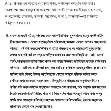
Ans: জীবনের ধর্ম গ্রহণের মধ্য দিয়ে দূষিত, অনাবশ্যক বস্তুগুলি বর্জন করা।
বহনক্ষমতার অভাবে মৃত্যুর পর দেহে পচন ঘটে তেমনি সমাজকেও জীবন্ত থাকতে গেল,
অপ্রয়োজনীয় লোকাচার, সংস্কার, নিয়মবিধি, যা জীর্ণ, অব্যবহার্য—তা নির্মমভাবে
পরিত্যাগ করতে হবে।
একথা মানতেই হইবে, আমাদের দেশে ধর্ম লইয়া হিন্দু-মুসলমানের মধ্যে একটা কঠিন
বিরুদ্ধতা আছে। যেখানে সত্যভ্রষ্টতা সেইখানেই অপরাধ, যেখানে অপরাধ সেইখানেই
শাস্তি। ধর্ম যদি অন্তরের জিনিস না হইয়া শাস্ত্রমত ও বহু আচারকেই মুখ্য করিয়া
তোলে তার সেই ধর্ম যত বাড়া অশান্তির কারণ হয় এমন আর কিছুই না। এই ‘ডগমা’
অর্থাৎ শাস্ত্রমতাক বাহির হইতে পালন করা লইয়া ইউরোপের ইতিহাস কতবার রাষ্ট্র লাল
হইয়াছে। অহিংসাকে যদি ধর্ম বালা, তার সেটাকে কর্মাক্ষাত দুঃসাধ্য বলিয়া ব্যবহারে না
মানিতে পারি, কিন্তু বিশুদ্ধ আইডিয়ালের ক্ষেত্রে তাহাকে স্বীকার করিয়া ক্রমে
সেদিকে অগ্রসর হওয়া সম্ভব নহে। কিন্তু বিশেষ শাস্ত্রমতের অনুশাসনে বিশেষ
করিয়া যদি অন্যধর্মমতের মানুষকেও মানাইতে চেষ্টা করা হয়, তবে মানুষের সাঙ্গ মানুষের
বিরোধ কোলোকালেই মিটিতে পারে না। নিজ ধর্মের নামে পশুহত্যা করিব অথচ অন্য
ধর্মের পক্ষে পশুহত্যা করিলেই নরহত্যার আয়োজন করিতে থাকিব, ইহাকে অত্যাচার
ছাড়া আর কোনো নাম দেওয়া যায় না।