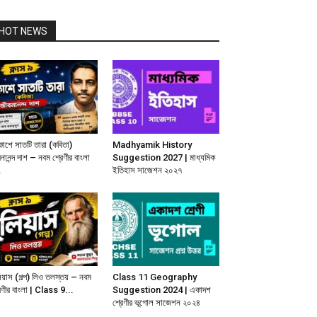
HOT NEWS
াশে সাতটি তারা (কবিতা)
Madhyamik History
নানন্দ দাশ – নবম শ্রেণীর বাংলা
Suggestion 2027 | মাধ্যমিক
.
ইতিহাস সাজেশন ২০২৭
য়াস (গল্প) লিও তলস্তয় – নবম
Class 11 Geography
েণীর বাংলা | Class 9...
Suggestion 2024 | একাদশ
শ্রেণীর ভূগোল সাজেশন ২০২৪