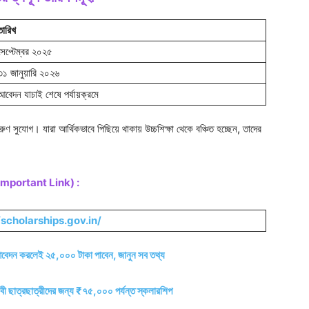
তারিখ
সেপ্টেম্বর ২০২৫
৩১ জানুয়ারি ২০২৬
আবেদন যাচাই শেষে পর্যায়ক্রমে
দারুণ সুযোগ। যারা আর্থিকভাবে পিছিয়ে থাকায় উচ্চশিক্ষা থেকে বঞ্চিত হচ্ছেন, তাদের
 Important Link) :
/scholarships.gov.in/
রলেই ২৫,০০০ টাকা পাবেন, জানুন সব তথ্য
রছাত্রীদের জন্য ₹৭৫,০০০ পর্যন্ত স্কলারশিপ