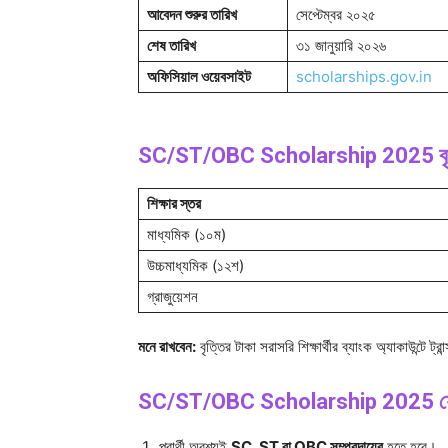
আবেদন শুরুর তারিখ
সেপ্টেম্বর ২০২৫
শেষ তারিখ
৩১ জানুয়ারি ২০২৬
অফিসিয়াল ওয়েবসাইট
scholarships.gov.in
SC/ST/OBC Scholarship 2025 বৃত্তির প
শিক্ষার স্তর
মাধ্যমিক (১০ম)
উচ্চমাধ্যমিক (১২শ)
গ্রাজুয়েশন
মনে রাখবেন:
বৃত্তির টাকা সরাসরি শিক্ষার্থীর ব্যাংক অ্যাকাউন্টে ট্
SC/ST/OBC Scholarship 2025 যোগ্য
প্রার্থী অবশ্যই
SC, ST বা OBC সম্প্রদায়ের
হতে হবে।