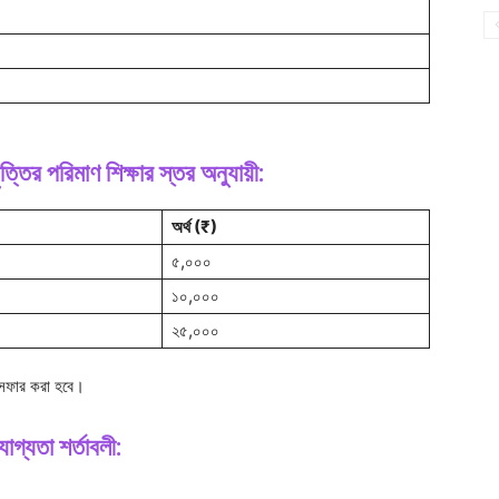
রিমাণ শিক্ষার স্তর অনুযায়ী:
অর্থ (₹)
৫,০০০
১০,০০০
২৫,০০০
রান্সফার করা হবে।
তা শর্তাবলী: