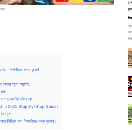
নো
নব
ুযোগ
Po
নোঙ
উত
(কব
 শিক্ষার্থীদের জন্য সুযোগ
্ষার স্তর অনুযায়ী:
বলী:
্রয়োজনীয় নথিপত্র:
rship 2025 Step-by-Step Guide)
িখসমূহ:
িয়ে পড়া শিক্ষার্থীদের জন্য সুযোগ :