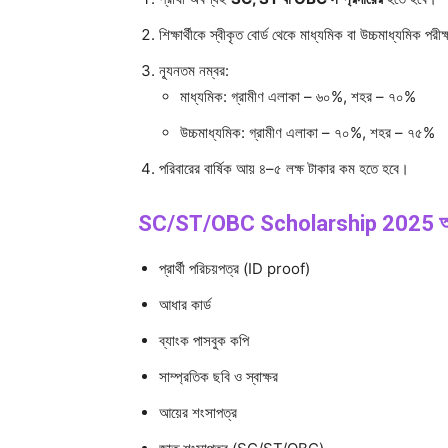
শিক্ষার্থীকে স্বীকৃত বোর্ড থেকে মাধ্যমিক বা উচ্চমাধ্যমিক পরীক
ন্যূনতম নম্বর:
মাধ্যমিক: গ্রামীণ এলাকা – ৬০%, শহর – ৭০%
উচ্চমাধ্যমিক: গ্রামীণ এলাকা – ৭০%, শহর – ৭৫%
পরিবারের বার্ষিক আয় ৪–৫ লক্ষ টাকার কম হতে হবে।
SC/ST/OBC Scholarship 2025 আবেদনে
প্রার্থী পরিচয়পত্র (ID proof)
আধার কার্ড
ব্যাংক পাসবুক কপি
সাম্প্রতিক ছবি ও স্বাক্ষর
আয়ের শংসাপত্র