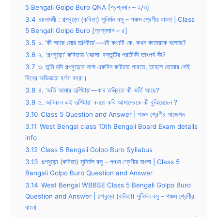
5 Bengali Golpo Buro QNA [প্রশ্নমান – ২/৩]
3.4
রচনাধর্মী : গল্পবুড়ো (কবিতা) সুনির্মল বসু – পঞ্চম শ্রেণীর বাংলা | Class
5 Bengali Golpo Buro [প্রশ্নমান – ৫]
3.5
১. ‘কী আছে মোর তল্পিটায়’—এই কথাটি কে, কখন কাদেরকে বলেছে?
3.6
২. ‘গল্পবুড়ো’ কবিতায় ‘ঝোলা’ বস্তুটির প্রতীকী তাৎপর্য কী?
3.7
৩. তুমি যদি গল্পবুড়োর সঙ্গে একদিন কাটাতে পারতে, তাহলে তোমার সেই
দিনের অভিজ্ঞতা বর্ণনা করো।
3.8
৪. ‘ভর্তি আমার তল্পিটায়’—কার তন্ত্রিতে কী ভর্তি আছে?
3.9
৫. আটকাল এই তল্পিটায়’ বলতে কবি আমাদেরকে কী বুঝিয়েছেন ?
3.10
Class 5 Question and Answer | পঞ্চম শ্রেণীর সাজেশন
3.11
West Bengal class 10th Bengali Board Exam details
info
3.12
Class 5 Bengali Golpo Buro Syllabus
3.13
গল্পবুড়ো (কবিতা) সুনির্মল বসু – পঞ্চম শ্রেণীর বাংলা | Class 5
Bengali Golpo Buro Question and Answer
3.14
West Bengal WBBSE Class 5 Bengali Golpo Buro
Question and Answer | গল্পবুড়ো (কবিতা) সুনির্মল বসু – পঞ্চম শ্রেণীর
বাংলা