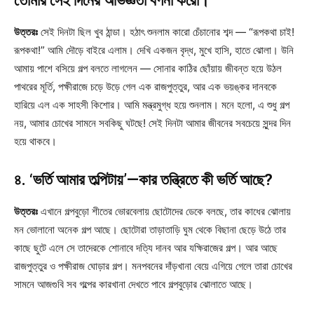
তোমার সেই দিনের অভিজ্ঞতা বর্ণনা করো।
উত্তরঃ
সেই দিনটা ছিল খুব ঠান্ডা। হঠাৎ শুনলাম কারো চেঁচানোর শব্দ — “রূপকথা চাই!
রূপকথা!” আমি দৌড়ে বাইরে এলাম। দেখি একজন বৃদ্ধ, মুখে হাসি, হাতে ঝোলা। উনি
আমায় পাশে বসিয়ে গল্প বলতে লাগলেন — সোনার কাঠির ছোঁয়ায় জীবন্ত হয়ে উঠল
পাথরের মূর্তি, পক্ষীরাজে চড়ে উড়ে গেল এক রাজপুত্তুর, আর এক ভয়ঙ্কর দানবকে
হারিয়ে এল এক সাহসী কিশোর। আমি মন্ত্রমুগ্ধ হয়ে শুনলাম। মনে হলো, এ শুধু গল্প
নয়, আমার চোখের সামনে সবকিছু ঘটছে! সেই দিনটা আমার জীবনের সবচেয়ে সুন্দর দিন
হয়ে থাকবে।
৪. ‘ভর্তি আমার তল্পিটায়’—কার তন্ত্রিতে কী ভর্তি আছে?
উত্তরঃ
এখানে গল্পবুড়ো শীতের ভোরবেলায় ছোটোদের ডেকে বলছে, তার কাধের ঝোলায়
মন ভোলানো অনেক গল্প আছে। ছোটোরা তাড়াতাড়ি ঘুম থেকে বিছানা ছেড়ে উঠে তার
কাছে ছুটে এলে সে তাদেরকে শোনাবে দত্যি দানব আর যক্ষিরাজের গল্প। আর আছে
রাজপুত্তুর ও পক্ষীরাজ ঘোড়ার গল্প। মনপবনের দাঁড়খানা বেয়ে এগিয়ে গেলে তারা চোখের
সামনে আজগুবি সব গল্পের কারখানা দেখতে পাবে গল্পবুড়োর ঝোলাতে আছে।