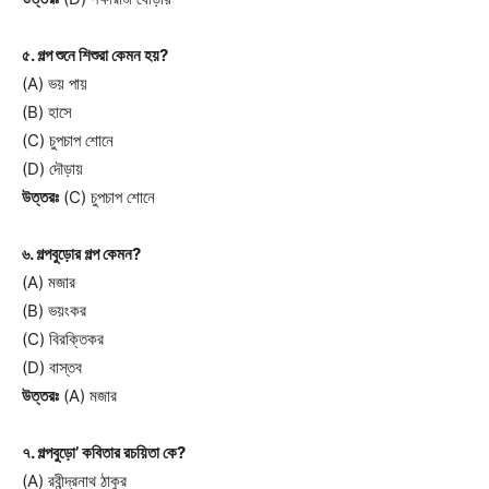
৫. গল্প শুনে শিশুরা কেমন হয়?
(A) ভয় পায়
(B) হাসে
(C) চুপচাপ শোনে
(D) দৌড়ায়
উত্তরঃ
(C) চুপচাপ শোনে
৬. গল্পবুড়োর গল্প কেমন?
(A) মজার
(B) ভয়ংকর
(C) বিরক্তিকর
(D) বাস্তব
উত্তরঃ
(A) মজার
৭. গল্পবুড়ো’ কবিতার রচয়িতা কে?
(A) রবীন্দ্রনাথ ঠাকুর