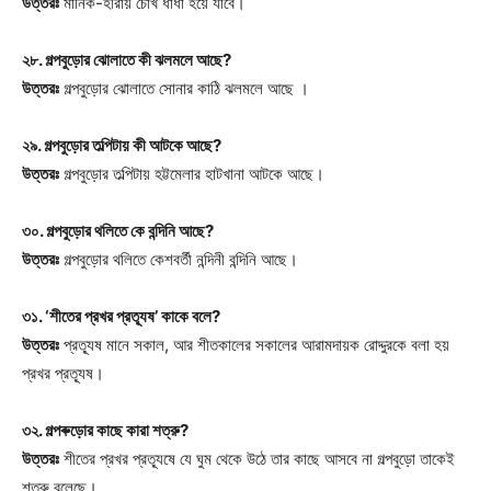
উত্তরঃ
মানিক-হীরায় চোখ ধাঁধা হয়ে যাবে।
২৮. গল্পবুড়োর ঝোলাতে কী ঝলমলে আছে?
উত্তরঃ
গল্পবুড়োর ঝোলাতে সোনার কাঠি ঝলমলে আছে ।
২৯. গল্পবুড়োর তল্পিটায় কী আটকে আছে?
উত্তরঃ
গল্পবুড়োর তল্পিটায় হট্টমেলার হাটখানা আটকে আছে।
৩০. গল্পবুড়োর থলিতে কে বন্দিনি আছে?
উত্তরঃ
গল্পবুড়োর থলিতে কেশবর্তী নন্দিনী বন্দিনি আছে।
৩১. ‘শীতের প্রখর প্রত্যূষ’ কাকে বলে?
উত্তরঃ
প্রত্যূষ মানে সকাল, আর শীতকালের সকালের আরামদায়ক রোদ্দুরকে বলা হয়
প্রখর প্রত্যূষ।
৩২. গল্পৰুড়োর কাছে কারা শত্রু?
উত্তরঃ
শীতের প্রখর প্রত্যূষে যে ঘুম থেকে উঠে তার কাছে আসবে না গল্পবুড়ো তাকেই
শত্রু বলেছে।