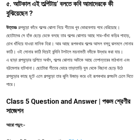
৫. আটকাল এই তল্পিটায়’ বলতে কবি আমাদেরকে কী
বুঝিয়েছেন ?
উত্তরঃ
গল্পবুড়ো কাঁধে গল্পের ঝোলা নিয়ে শীতের খুব ভোরবেলায় পথে বেরিয়েছে।
ছোটোদের সে হাঁক ছেড়ে ডেকে বলছে তার গল্পের ঝোলায় আছে সার-বাঁধা কড়ির পাহাড়,
চোখ ধাঁধিয়ে যাওয়া মানিক হিরা। আর আছে রূপকথার গল্পের আসল বস্তু ঝলমলে সোনার
কাঠি। ওই সোনার কাঠি দিয়েই বন্দিনি টলটলে ময়নামতী নদীকে উদ্ধার করা যায়।
এ ছাড়া গল্পবুড়োর তল্পিতে অর্থাৎ, গল্পের ঝোলায় আটকে আছে তেপান্তরের মাঠখানা এবং
হট্টমেলার হাটখানা। ছোটোরা শীতের ভোরে তাড়াতাড়ি ঘুম থেকে বিছানা ছেড়ে উঠে
গল্পবুড়োর কাছে ছুটে এলে গল্পবুড়ো তার ঝুলি উজাড় করে ওই রূপকথার গল্পগুলি ঢেলে দিতে
পারে।
Class 5 Question and Answer | পঞ্চম শ্রেণীর
সাজেশন
আরো পড়ুন:-