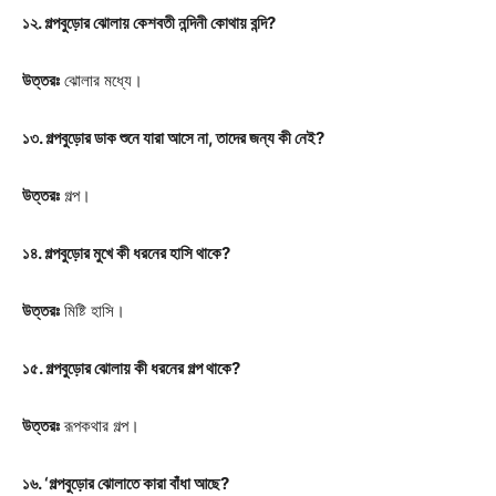
১২. গল্পবুড়োর ঝোলায় কেশবতী নন্দিনী কোথায় বন্দি?
উত্তরঃ
ঝোলার মধ্যে।
১৩. গল্পবুড়োর ডাক শুনে যারা আসে না, তাদের জন্য কী নেই?
উত্তরঃ
গল্প।
১৪. গল্পবুড়োর মুখে কী ধরনের হাসি থাকে?
উত্তরঃ
মিষ্টি হাসি।
১৫. গল্পবুড়োর ঝোলায় কী ধরনের গল্প থাকে?
উত্তরঃ
রূপকথার গল্প।
১৬. ‘গল্পবুড়োর ঝোলাতে কারা বাঁধা আছে?