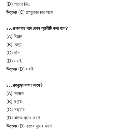
(D) গাছের নিচে
উত্তরঃ
(C) গল্পবুড়োর চার পাশে
১০. রূপকথার গল্পে কোন প্রাণীটি কথা বলে?
(A) বিড়াল
(B) ঘোড়া
(C) হাঁস
(D) সবাই
উত্তরঃ
(D) সবাই
১১. গল্পবুড়ো কখন আসে?
(A) সকালে
(B) দুপুরে
(C) সন্ধ্যায়
(D) রাতের ঘুমের আগে
উত্তরঃ
(D) রাতের ঘুমের আগে