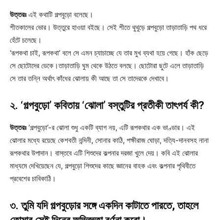
উত্তরঃ
এই কথাটি গল্পবুড়ো বলেছে।
শীতকালের ভোর। উত্তুরে হাওয়া বইছে। সেই শীতে থুথুড়ে গল্পবুড়ো তাড়াতাড়ি পথ ধরে
হেঁটে চলেছে।
‘রূপকথা চাই, রূপকথা’ বলে সে এমন চ্যাচাচ্ছে যে তার মুখ ব্যথা হয়ে গেছে। হাঁক ছেড়ে
সে ছোটোদের ডেকে।তাড়াতাড়ি ঘুম থেকে উঠতে বলছে। ছোটোরা ছুটে এলে তাড়াতাড়ি
সে তার তন্নি অর্থাৎ কাঁধের ঝোলায় কী আছে তা সে তাদেরকে দেখাবে।
২. ‘গল্পবুড়ো’ কবিতায় ‘ঝোলা’ বস্তুটির প্রতীকী তাৎপর্য কী?
উত্তরঃ
‘গল্পবুড়ো’-র ঝোলা শুধু একটি ব্যাগ নয়, এটি রূপকথার এক ভাণ্ডার। এই
ঝোলার মধ্যে রয়েছে কেশবতী নন্দিনী, সোনার কাঠি, পক্ষীরাজ ঘোড়া, দত্যি-দানবসহ নানা
রূপকথার উপাদান। বাস্তবে এটি শিশুদের কল্পনার দরজা খুলে দেয়। কবি এই ঝোলার
মাধ্যমে দেখিয়েছেন যে, গল্পবুড়ো শিশুদের কাছে জ্ঞানের বাহক এবং কল্পনার পৃথিবীতে
প্রবেশের চাবিকাঠি।
৩. তুমি যদি গল্পবুড়োর সঙ্গে একদিন কাটাতে পারতে, তাহলে