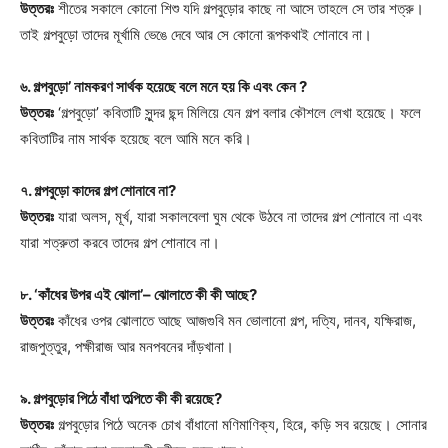
উত্তরঃ
শীতের সকালে কোনো শিশু যদি গল্পবুড়োর কাছে না আসে তাহলে সে তার শত্রু।
তাই গল্পবুড়ো তাদের মূর্খামি ভেঙে দেবে আর সে কোনো রূপকথাই শোনাবে না।
৬. গল্পবুড়ো’ নামকরণ সার্থক হয়েছে বলে মনে হয় কি এবং কেন ?
উত্তরঃ
‘গল্পবুড়ো’ কবিতাটি সুন্দর ছন্দ মিলিয়ে যেন গল্প বলার কৌশলে লেখা হয়েছে। ফলে
কবিতাটির নাম সার্থক হয়েছে বলে আমি মনে করি।
৭. গল্পবুড়ো কাদের গল্প শোনাবে না?
উত্তরঃ
যারা অলস, মূর্খ, যারা সকালবেলা ঘুম থেকে উঠবে না তাদের গল্প শোনাবে না এবং
যারা শত্রুতা করবে তাদের গল্প শোনাবে না।
৮. ‘কাঁধের উপর এই ঝোলা’– ঝোলাতে কী কী আছে?
উত্তরঃ
কাঁধের ওপর ঝোলাতে আছে আজগুবি মন ভোলানো গল্প, দত্যি, দানব, যক্ষিরাজ,
রাজপুত্তুর, পক্ষীরাজ আর মনপবনের দাঁড়খানা।
৯. গল্পবুড়োর পিঠে বাঁধা তল্পিতে কী কী রয়েছে?
উত্তরঃ
গল্পবুড়োর পিঠে অনেক চোখ বাঁধানো মণিমাণিক্য, হিরে, কড়ি সব রয়েছে। সোনার