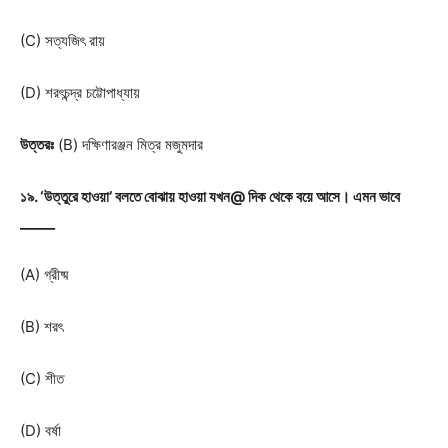
(C) সত্যজিৎ রায়
(D) শরৎচন্দ্র চট্টোপাধ্যায়
উত্তরঃ
(B) দক্ষিণারঞ্জন মিত্র মজুমদার
১৯. ‘উত্তুরে হাওয়া’ বলতে বোঝায় হাওয়া যখন@ দিক থেকে বয়ে আসে। এমন ভাবে
_____
(A) গ্রীষ্ম
(B) শরৎ
(C) শীত
(D) বর্ষা