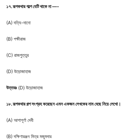
১৭. রূপকথার গল্পে যেটি থাকে না —-
(A) দত্যি-দানো
(B) পক্ষীরাজ
(C) রাজপুত্তুর
(D) উড়োজাহাজ
উত্তরঃ
(D) উড়োজাহাজ
১৮. রূপকথার গল্প সংগ্রহ করেছেন এমন একজন লেখকের নাম বেছে নিয়ে লেখো।
(A) আশাপূর্ণা দেবী
(B) দক্ষিণারঞ্জন মিত্র মজুমদার