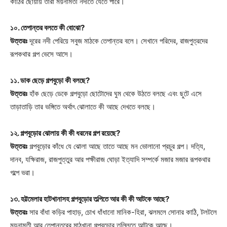
কাঠির ছোঁয়ায় তারা ময়নামতী নদীতে যেতে পারে।
১০. তেপান্তর বলতে কী বোঝো?
উত্তরঃ
দূরের নদী পেরিয়ে সবুজ মাঠকে তেপান্তর বলে। সেখানে পরিদের, রাজপুত্রদের
রূপকথার গল্প ভেসে আসে।
১১. ডাক ছেড়ে গল্পবুড়ো কী বলছে?
উত্তরঃ
হাঁক ছেড়ে ডেকে গল্পবুড়ো ছোটোদের ঘুম থেকে উঠতে বলছে এবং ছুটে এসে
তাড়াতাড়ি তার ভঙ্গিতে অর্থাৎ ঝোলাতে কী আছে দেখতে বলছে।
১২. গল্পবুড়োর ঝোলায় কী কী ধরনের গল্প রয়েছে?
উত্তরঃ
গল্পবুড়োর কাঁধে যে ঝোলা আছে তাতে আছে মন ভোলানো প্রচুর গল্প। দত্যি,
দানব, যক্ষিরাজ, রাজপুত্তুর আর পক্ষীরাজ ঘোড়া ইত্যাদি সম্পর্কে মজার মজার রূপকথার
গল্পে ভরা।
১৩. হট্টমেলার হাটখানাসহ গল্পবুড়োর তল্পিতে আর কী কী আটকে আছে?
উত্তরঃ
সার বাঁধা কড়ির পাহাড়, চোখ ধাঁধানো মানিক-হিরা, ঝলমলে সোনার কাঠি, টলটলে
ময়নামতী আর তেপান্তরের মাঠখানা গল্পবুড়োর তল্লিতে আটকে আছে।