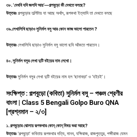
৩৮. ‘দেখবি যদি জলদি আয়’—গল্পবুড়ো কী দেখতে বলছে?
উত্তরঃ
গল্পবুড়োর তল্পিটায় যা আছে অর্থাৎ, রূপকথা ইত্যাদি তা দেখতে বলছে
৩৯.লেখালিখি ছাড়াও সুনির্মল বসু আর কোন কাজ ভালো পারতেন ?
উত্তরঃ
লেখালিখি ছাড়াও সুনির্মল বসু ভালো ছবি আঁকতে পারতেন।
৪০. সুনির্মল বসুর লেখা দুটি বইয়ের নাম লেখো।
উত্তরঃ
সুনির্মল বসুর লেখা দুটি বইয়ের নাম হল ‘ছানাবড়া’ ও ‘হইচই’।
সংক্ষিপ্ত : গল্পবুড়ো (কবিতা) সুনির্মল বসু – পঞ্চম শ্রেণীর
বাংলা | Class 5 Bengali Golpo Buro QNA
[প্রশ্নমান – ২/৩]
১. গল্পবুড়োর ঝোলায় রূপকথার কোন্ কোন্ বিষয় ভরা আছে?
উত্তরঃ
‘গল্পবুড়ো’ কবিতায় রূপকথার দত্যি, দানব, যক্ষিরাজ, রাজপুত্তুর, পক্ষীরাজ যেমন