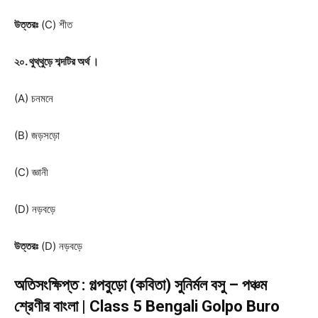
উত্তরঃ
(C) শীত
২০. থুথ্থুড়ে শব্দটির অর্থ ।
(A) চনমনে
(B) জড়সড়ো
(C) জ্ঞানী
(D) নড়বড়ে
উত্তরঃ
(D) নড়বড়ে
অতিসংক্ষিপ্ত : গল্পবুড়ো (কবিতা) সুনির্মল বসু – পঞ্চম
শ্রেণীর বাংলা | Class 5 Bengali Golpo Buro