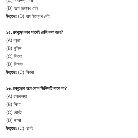
(C) সাদা-শ্যামলা
(D) গল্পে উল্লেখ নেই
উত্তরঃ
(D) গল্পে উল্লেখ নেই
১৫. গল্পবুড়ো কার সাথেই বেশি কথা বলে?
(A) বড়রা
(B) পুলিশ
(C) শিশুরা
(D) শিক্ষক
উত্তরঃ
(C) শিশুরা
১৬. গল্পবুড়োর গল্পে কোন জিনিসটি থাকে না?
(A) রাজকন্যা
(B) সিংহ
(C) রোবট
(D) দানো
উত্তরঃ
(C) রোবট