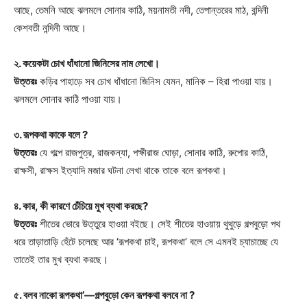
আছে, তেমনি আছে ঝলমলে সোনার কাঠি, ময়নামতী নদী, তেপান্তরের মাঠ, বন্দিনী
কেশবতী নন্দিনী আছে।
২. কয়েকটা চোখ ধাঁধানো জিনিসের নাম লেখো।
উত্তরঃ
কড়ির পাহাড়ে সব চোখ ধাঁধানো জিনিস যেমন, মানিক – হিরা পাওয়া যায়।
ঝলমলে সোনার কাঠি পাওয়া যায়।
৩. রূপকথা কাকে বলে ?
উত্তরঃ
যে গল্পে রাজপুত্র, রাজকন্যা, পক্ষীরাজ ঘোড়া, সোনার কাঠি, রুপোর কাঠি,
রাক্ষসী, রাক্ষস ইত্যাদি মজার ঘটনা লেখা থাকে তাকে বলে রূপকথা।
৪. কার, কী কারণে চেঁচিয়ে মুখ ব্যথা করছে?
উত্তরঃ
শীতের ভোরে উত্তুরে হাওয়া বইছে। সেই শীতের হাওয়ায় থুথুড়ে গল্পবুড়ো পথ
ধরে তাড়াতাড়ি হেঁটে চলেছে আর ‘রূপকথা চাই, রূপকথা’ বলে সে এমনই চ্যাচাচ্ছে যে
তাতেই তার মুখ ব্যথা করছে।
৫. বলব নাকো রূপকথা’—গল্পবুড়ো কেন রূপকথা বলবে না ?