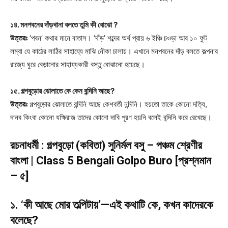
১৪. মনপবনের দাঁড়খানা বলতে তুমি কী বোঝো ?
উত্তরঃ
‘পবন’ কথার মানে বাতাস। ‘দাঁড়’ শব্দের অর্থ প্রায় ৬ ইঞ্চি চওড়া আর ১০ ফুট
লম্বা যে কাঠের লাঠির সাহায্যে মাঝি নৌকা চালায়। এখানে মনপবনের দাঁড় বলতে কল্পনার
রাজ্যে ঘুরে বেড়ানোর সাহায্যকারী বস্তু বোঝানো হয়েছে।
১৫. গল্পবুড়োর ঝোলাতে কে কেন বন্দিনি আছে?
উত্তরঃ
গল্পবুড়োর ঝোলাতে বন্দিনি আছে কেশবর্তী নন্দিনি। হয়তো তাকে কোনো দত্যি,
দানব কিংবা কোনো যক্ষিরাজ তাদের কোনো দাবি পূরণ হয়নি বলেই বন্দিনি করে রেখেছে।
রচনাধর্মী : গল্পবুড়ো (কবিতা) সুনির্মল বসু – পঞ্চম শ্রেণীর
বাংলা | Class 5 Bengali Golpo Buro [প্রশ্নমান
– ৫]
১. ‘কী আছে মোর তল্পিটায়’—এই কথাটি কে, কখন কাদেরকে
বলেছে?