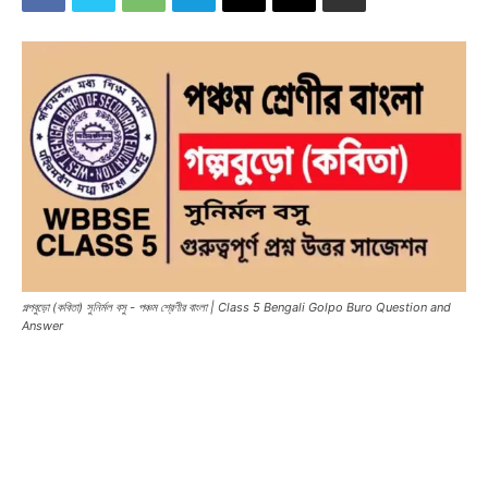
গল্পবুড়ো (কবিতা) সুনির্মল বসু - পঞ্চম শ্রেণীর বাংলা | Class 5 Bengali Golpo Buro Question and
Answer