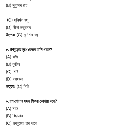
(B) সুকুমার রায়
(C) সুনির্মল বসু
(D) লীলা মজুমদার
উত্তরঃ
(C) সুনির্মল বসু
৮. গল্পবুড়োর মুখে কেমন হাসি থাকে?
(A) রাগী
(B) কুটিল
(C) মিষ্টি
(D) ভয়ংকর
উত্তরঃ
(C) মিষ্টি
৯. গল্প শোনার সময় শিশুরা কোথায় বসে?
(A) মাঠে
(B) বিছানায়
(C) গল্পবুড়োর চার পাশে