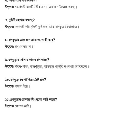
৬. ময়নামতীর জল কীরকম?
উত্তরঃ
ময়নামতী একটি নদীর নাম। তার জল টলমল করছে।
৭. নন্দিনী কোথায় রয়েছে?
উত্তরঃ
কেশবর্তী পরি নন্দিনী বন্দি হয়ে আছে গল্পবুড়োর ঝোলাতে।
৮. গল্পবুড়োর ডাক শুনে না এলে সে কী করে?
উত্তরঃ
গল্প শোনায় না।
৯. গল্পবুড়োর ঝোলায় কাদের গল্প আছে?
উত্তরঃ
দত্যি-দানব, রাজপুত্তুর, যক্ষিরাজ প্রভৃতি রূপকথার চরিত্রদের।
১০. গল্পবুড়ো কোথা দিয়ে হেঁটে চলে?
উত্তরঃ
রাস্তা দিয়ে।
১১. গল্পবুড়োর ঝোলায় কী ধরনের কাঠি আছে?
উত্তরঃ
সোনার কাঠি।