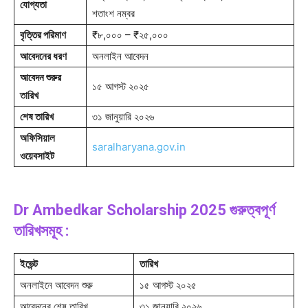
যোগ্যতা
শতাংশ নম্বর
বৃত্তির পরিমাণ
₹৮,০০০ – ₹২৫,০০০
আবেদনের ধরণ
অনলাইন আবেদন
আবেদন শুরুর
১৫ আগস্ট ২০২৫
তারিখ
শেষ তারিখ
৩১ জানুয়ারি ২০২৬
অফিসিয়াল
saralharyana.gov.in
ওয়েবসাইট
Dr Ambedkar Scholarship 2025 গুরুত্বপূর্ণ
তারিখসমূহ :
ইভেন্ট
তারিখ
অনলাইনে আবেদন শুরু
১৫ আগস্ট ২০২৫
আবেদনের শেষ তারিখ
৩১ জানুয়ারি ২০২৬