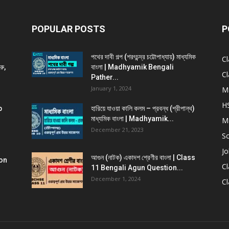
POPULAR POSTS
P
পথের দাবী গল্প (শরৎচন্দ্র চট্টোপাধ্যায়) মাধ্যমিক
Cl
রু,
বাংলা | Madhyamik Bengali
Cl
Pather...
January 1, 2024
M
H
b
হারিয়ে যাওয়া কালি কলম – প্রবন্ধ (শ্রীপান্থ)
মাধ্যমিক বাংলা | Madhyamik...
M
December 21, 2023
Sc
Jo
আগুন (নাটক) একাদশ শ্রেণীর বাংলা | Class
on
Cl
11 Bengali Agun Question...
December 1, 2024
Cl