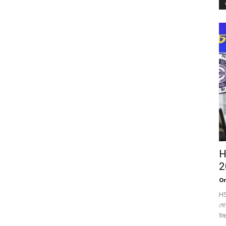
H
2
On
HS
ঘো
উচ্