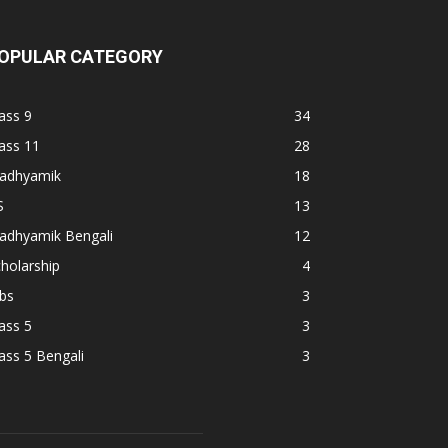
OPULAR CATEGORY
ass 9
34
ass 11
28
adhyamik
18
S
13
adhyamik Bengali
12
holarship
4
bs
3
ass 5
3
ass 5 Bengali
3