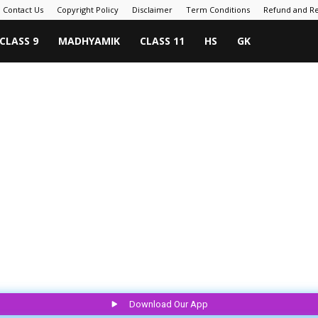
Contact Us
Copyright Policy
Disclaimer
Term Conditions
Refund and Re
CLASS 9
MADHYAMIK
CLASS 11
HS
GK
Download Our App