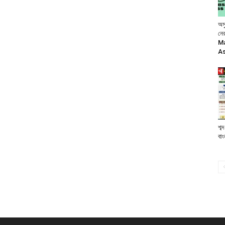
অস
নের
Ma
As
শব্
বা