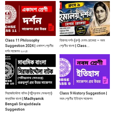
Class 11 Philosophy
হিমালয় দর্শন (গল্প) বেগম রােকেয়া – নবম
Suggestion 2024 | একাদশ শ্রেণীর
শ্রেণীর বাংলা | Class...
দর্শন সাজেশন ২০২৪
সিরাজউদ্দৌলা নাটক (শচীন্দ্রনাথ সেনগুপ্ত)
Class 9 History Suggestion |
মাধ্যমিক বাংলা | Madhyamik
নবম শ্রেণীর ইতিহাস সাজেশন
Bengali Sirajuddaula
Suggestion